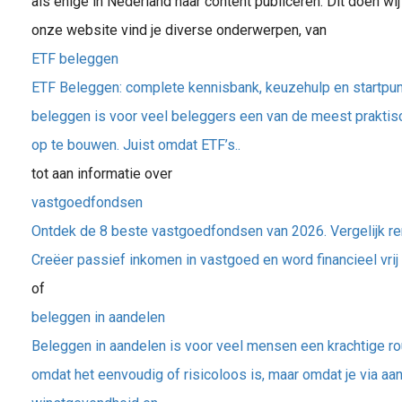
als enige in Nederland haar content publiceren. Dit doen wij
onze website vind je diverse onderwerpen, van
ETF beleggen
ETF Beleggen: complete kennisbank, keuzehulp en startpun
beleggen is voor veel beleggers een van de meest prakti
op te bouwen. Juist omdat ETF’s..
tot aan informatie over
vastgoedfondsen
Ontdek de 8 beste vastgoedfondsen van 2026. Vergelijk re
Creëer passief inkomen in vastgoed en word financieel vri
of
beleggen in aandelen
Beleggen in aandelen is voor veel mensen een krachtige route
omdat het eenvoudig of risicoloos is, maar omdat je via aa