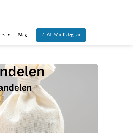
⭐ WinWin-Beleggen
ors
Blog