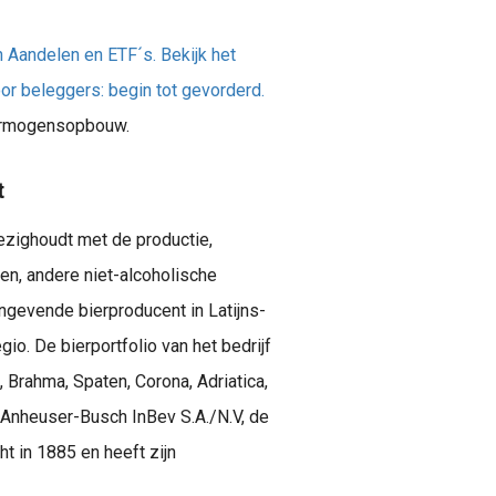
 Aandelen en ETF´s. Bekijk het
or beleggers: begin tot gevorderd.
 vermogensopbouw.
t
ezighoudt met de productie,
ken, andere niet-alcoholische
gevende bierproducent in Latijns-
io. De bierportfolio van het bedrijf
 Brahma, Spaten, Corona, Adriatica,
Anheuser-Busch InBev S.A./N.V, de
ht in 1885 en heeft zijn