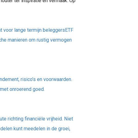
 louter ter inspiratie en vermaak. Op
t voor lange termijn beleggersETF
sche manieren om rustig vermogen
ndement, risico’s en voorwaarden.
j met onroerend goed.
 richting financiële vrijheid. Niet
ndelen kunt meedelen in de groei,