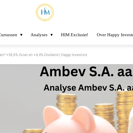
Cursussen
Analyses
HIM Exclusief
Over Happy Invest
n? +38,8% Groei en +4,4% Dividend | Happy Investors