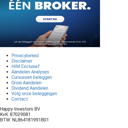
Privacybeleid
Disclaimer
HIM Exclusief
Aandelen Analyses
Cursussen beleggen
Groei Aandelen
Dividend Aandelen
Volg onze beleggingen
Contact
Happy Investors BV
KvK: 87029081
BTW: NL864181991B01