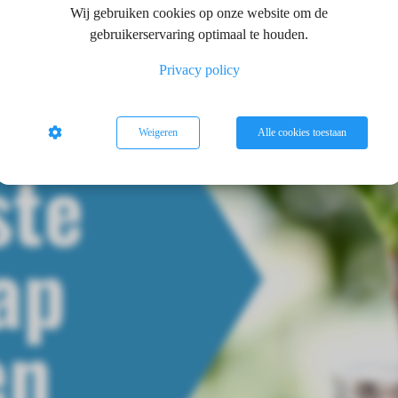
Wij gebruiken cookies op onze website om de
gebruikerservaring optimaal te houden.
Privacy policy
Weigeren
Alle cookies toestaan