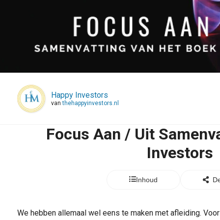
Happy Investors
van
thehappyinvestors.nl
Focus Aan / Uit Samenva
Investors
Inhoud
De
We hebben allemaal wel eens te maken met afleiding. Voo