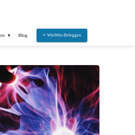
⭐ WinWin-Beleggen
ors
Blog