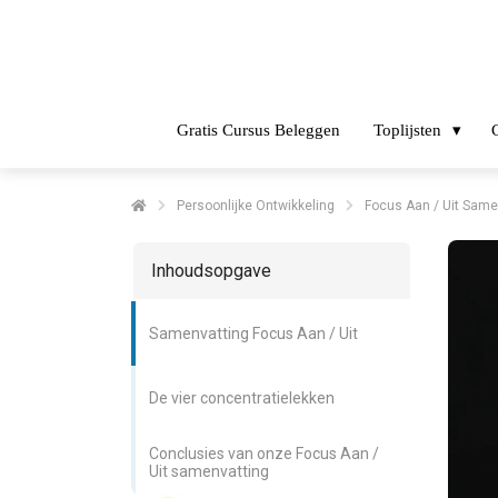
Gratis Cursus Beleggen
Toplijsten
Persoonlijke Ontwikkeling
Focus Aan / Uit Samen
Inhoudsopgave
Samenvatting Focus Aan / Uit
De vier concentratielekken
Conclusies van onze Focus Aan /
Uit samenvatting