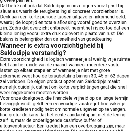
grotere plannen.
Dat betekent ook dat Saldodipje in onze ogen vooral past bij
situaties waarin de terugbetaling al concreet voorzienbaar is.
Denk aan een korte periode tussen uitgave en inkomend geld,
waarbij de looptijd en totale aflossing vooraf goed te overzien
zijn. Zodra dat overzicht ontbreekt, neemt het risico toe dat een
kleine lening vooral extra druk oplevert in plaats van rust. Die
balans is belangrijker dan de snelheid van goedkeuring.
Wanneer is extra voorzichtigheid bij
Saldodipje verstandig?
Extra voorzichtigheid is logisch wanneer je al weinig vrije ruimte
hebt aan het einde van de maand, wanneer meerdere vaste
lasten op elkaar stapelen of wanneer je niet met grote
zekerheid weet hoe de terugbetaling binnen 30, 45 of 62 dagen
zal verlopen. De eigen product opzet van Saldodipje maakt
namelijk duidelijk dat het om korte verplichtingen gaat die snel
weer nagekomen moeten worden.
Voor onze doelgroep, die financiële vrijheid op de lange termijn
belangrijk vindt, geldt een eenvoudige vuistregel: hoe vaker je
korte kredieten nodig hebt om normale uitgaven op te vangen,
hoe groter de kans dat het echte aandachtspunt niet de lening
zelf is, maar de onderliggende cashflow, buffer of
uitgavenstructuur. Een krediet kan een overbrugging zijn, maar