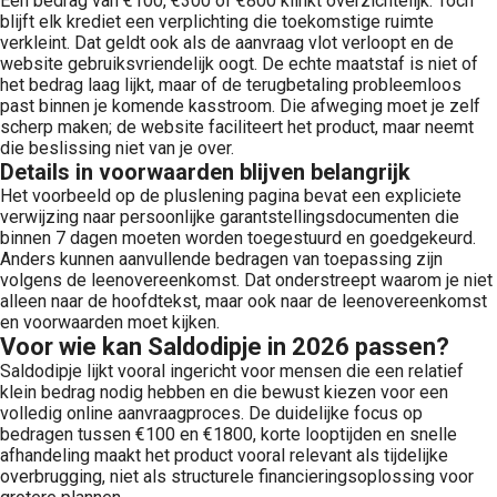
Een bedrag van €100, €300 of €800 klinkt overzichtelijk. Toch
blijft elk krediet een verplichting die toekomstige ruimte
verkleint. Dat geldt ook als de aanvraag vlot verloopt en de
website gebruiksvriendelijk oogt. De echte maatstaf is niet of
het bedrag laag lijkt, maar of de terugbetaling probleemloos
past binnen je komende kasstroom. Die afweging moet je zelf
scherp maken; de website faciliteert het product, maar neemt
die beslissing niet van je over.
Details in voorwaarden blijven belangrijk
Het voorbeeld op de pluslening pagina bevat een expliciete
verwijzing naar persoonlijke garantstellingsdocumenten die
binnen 7 dagen moeten worden toegestuurd en goedgekeurd.
Anders kunnen aanvullende bedragen van toepassing zijn
volgens de leenovereenkomst. Dat onderstreept waarom je niet
alleen naar de hoofdtekst, maar ook naar de leenovereenkomst
en voorwaarden moet kijken.
Voor wie kan Saldodipje in 2026 passen?
Saldodipje lijkt vooral ingericht voor mensen die een relatief
klein bedrag nodig hebben en die bewust kiezen voor een
volledig online aanvraagproces. De duidelijke focus op
bedragen tussen €100 en €1800, korte looptijden en snelle
afhandeling maakt het product vooral relevant als tijdelijke
overbrugging, niet als structurele financieringsoplossing voor