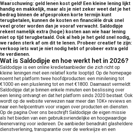
Waarschuwing: geld lenen kost geld! Een kleine lening lijkt
handig en makkelijk, maar als je niet zeker weet dat je het
bedrag binnen de afgesproken korte termijn kunt
terugbetalen, kunnen de kosten en financiële druk snel
veel groter worden dan je vooraf verwacht. Saldodipje
rekent namelijk extra (hoge) kosten aan wie haar lening
niet op tijd terugbetaald. Ook al heb je het geld snel nodig,
we raden sterk af om dit te lenen. Probeer creatief te zijn:
verkoop iets wat je niet nodig hebt of probeer extra geld
te verdienen.
Wat is Saldodipje en hoe werkt het in 2026?
Saldodipje is een online kredietaanbieder die zich richt op
kleine leningen met een relatief korte looptijd. Op de homepage
noemt het platform twee hoofdproducten: een minilening tot
€1000 en een pluslening tot en met €1800. Daarnaast vermeldt
Saldodipje dat je binnen enkele minuten een beslissing over
een lening ontvangt en dat het platform sinds 2020 bestaat. Ook
wordt op de website verwezen naar meer dan 10K+ reviews en
naar een helpcentrum voor vragen over producten en diensten.
Op de pagina Over ons beschrijft Saldodipje de eigen missie
als het bieden van een gebruiksvriendelijke en hoogwaardige
leenervaring voor iedereen. De aanbieder benadrukt glasheldere
dienstverlening, transparantie over de werkwijze en een