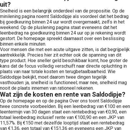
uit?
Snelheid is een belangrijk onderdeel van de propositie. Op de
minilening pagina noemt Saldodipje als voordeel dat het bedrag
bij goedkeuring binnen 24 uur wordt overgemaakt, zelfs in het
weekend. Op de pluslening pagina staat eveneens dat het
leenbedrag na goedkeuring binnen 24 uur op je rekening wordt
gestort. De homepage spreekt daarnaast over een beslissing
binnen enkele minuten.
Voor mensen die met een acute uitgave zitten, is dat begrijpelijk
aantrekkelijk. Precies hier zit echter ook de spanning van dit
type product. Hoe sneller geld beschikbaar komt, hoe groter de
kans dat de focus volledig verschuift naar directe opluchting in
plaats van naar totale kosten en terugbetaalbaarheid. Wie
Saldodipje bekijkt, moet daarom twee dingen tegelijk
vasthouden: ja, snelheid is functioneel; maar nee, snelheid mag
nooit de plaats innemen van rationeel rekenen.
Wat zijn de kosten en rente van Saldodipje?
Op de homepage en op de pagina Over ons toont Saldodipje
twee concrete voorbeelden. Bij een leenbedrag van €100 en een
leentermijn van 30 dagen staat een rentebedrag van €0,90, een
totaal leenbedrag inclusief rente van €100,90 en een JKP van
11,57%. Bij €150 met dezelfde looptijd staat een rentebedrag
van €1,36, een totaal van €151,36 en eveneens een JKP van