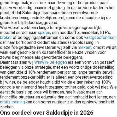
gebruiksgemak, maar ook naar de vraag of het product past
binnen verstandig financieel gedrag. In dat bredere kader is het
positief dat Saldodipje transparantie en verantwoorde
kredietverlening nadrukkelijk noemt, maar de discipline bij de
gebruiker blijft doorslaggevend.
Wie vooral werkt aan lange termijn vermogensgroei kijkt
meestal eerder naar
sparen
, een noodbuffer, aandelen, ETF’s,
broker
of beleggingsplatformen en soms ook
vastgoedfondsen
dan naar kortlopend krediet als standaardoplossing. In
diezelfde gedachte investeren wij zelf via
mexem
, omdat wij dit
vaak een geschikte en kostenefficiënte keuze vinden voor
zowel beginnende als gevorderde beleggers.
Daarnaast zien wij
WinWin-Beleggen
als een vorm van passief
beleggen via onze strategie, met een voorzichtige doelstelling
van gemiddeld 10% rendement per jaar op lange termijn, terwijl
rendement onzeker blijft; er is alleen een prestatievergoeding
bij winst, de belegger houdt altijd via de eigen rekening 100%
controle en niemand heeft toegang tot het geld, ook wij niet. Wie
eerst de basis op orde wil brengen, heeft vaak meer aan
financiële structuur en educatie dan aan herhaald kort lenen; een
gratis training
kan dan soms nuttiger zijn dan opnieuw snelheid
zoeken.
Ons oordeel over Saldodipje in 2026