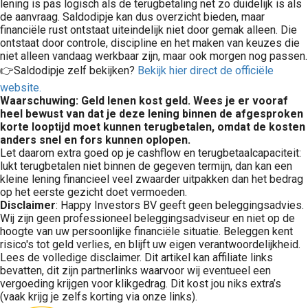
lening is pas logisch als de terugbetaling net zo duidelijk is als
de aanvraag. Saldodipje kan dus overzicht bieden, maar
financiële rust ontstaat uiteindelijk niet door gemak alleen. Die
ontstaat door controle, discipline en het maken van keuzes die
niet alleen vandaag werkbaar zijn, maar ook morgen nog passen.
👉Saldodipje zelf bekijken?
Bekijk hier direct de officiële
website.
Waarschuwing: Geld lenen kost geld. Wees je er vooraf
heel bewust van dat je deze lening binnen de afgesproken
korte looptijd moet kunnen terugbetalen, omdat de kosten
anders snel en fors kunnen oplopen.
Let daarom extra goed op je cashflow en terugbetaalcapaciteit:
lukt terugbetalen niet binnen de gegeven termijn, dan kan een
kleine lening financieel veel zwaarder uitpakken dan het bedrag
op het eerste gezicht doet vermoeden.
Disclaimer
: Happy Investors BV geeft geen beleggingsadvies.
Wij zijn geen professioneel beleggingsadviseur en niet op de
hoogte van uw persoonlijke financiële situatie. Beleggen kent
risico's tot geld verlies, en blijft uw eigen verantwoordelijkheid.
Lees de volledige disclaimer. Dit artikel kan affiliate links
bevatten, dit zijn partnerlinks waarvoor wij eventueel een
vergoeding krijgen voor klikgedrag. Dit kost jou niks extra’s
(vaak krijg je zelfs korting via onze links).