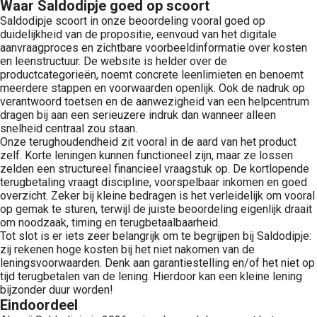
Waar Saldodipje goed op scoort
Saldodipje scoort in onze beoordeling vooral goed op
duidelijkheid van de propositie, eenvoud van het digitale
aanvraagproces en zichtbare voorbeeldinformatie over kosten
en leenstructuur. De website is helder over de
productcategorieën, noemt concrete leenlimieten en benoemt
meerdere stappen en voorwaarden openlijk. Ook de nadruk op
verantwoord toetsen en de aanwezigheid van een helpcentrum
dragen bij aan een serieuzere indruk dan wanneer alleen
snelheid centraal zou staan.
Onze terughoudendheid zit vooral in de aard van het product
zelf. Korte leningen kunnen functioneel zijn, maar ze lossen
zelden een structureel financieel vraagstuk op. De kortlopende
terugbetaling vraagt discipline, voorspelbaar inkomen en goed
overzicht. Zeker bij kleine bedragen is het verleidelijk om vooral
op gemak te sturen, terwijl de juiste beoordeling eigenlijk draait
om noodzaak, timing en terugbetaalbaarheid.
Tot slot is er iets zeer belangrijk om te begrijpen bij Saldodipje:
zij rekenen hoge kosten bij het niet nakomen van de
leningsvoorwaarden. Denk aan garantiestelling en/of het niet op
tijd terugbetalen van de lening. Hierdoor kan een kleine lening
bijzonder duur worden!
Eindoordeel