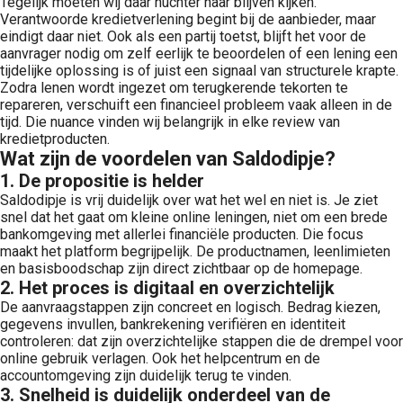
Tegelijk moeten wij daar nuchter naar blijven kijken.
Verantwoorde kredietverlening begint bij de aanbieder, maar
eindigt daar niet. Ook als een partij toetst, blijft het voor de
aanvrager nodig om zelf eerlijk te beoordelen of een lening een
tijdelijke oplossing is of juist een signaal van structurele krapte.
Zodra lenen wordt ingezet om terugkerende tekorten te
repareren, verschuift een financieel probleem vaak alleen in de
tijd. Die nuance vinden wij belangrijk in elke review van
kredietproducten.
Wat zijn de voordelen van Saldodipje?
1. De propositie is helder
Saldodipje is vrij duidelijk over wat het wel en niet is. Je ziet
snel dat het gaat om kleine online leningen, niet om een brede
bankomgeving met allerlei financiële producten. Die focus
maakt het platform begrijpelijk. De productnamen, leenlimieten
en basisboodschap zijn direct zichtbaar op de homepage.
2. Het proces is digitaal en overzichtelijk
De aanvraagstappen zijn concreet en logisch. Bedrag kiezen,
gegevens invullen, bankrekening verifiëren en identiteit
controleren: dat zijn overzichtelijke stappen die de drempel voor
online gebruik verlagen. Ook het helpcentrum en de
accountomgeving zijn duidelijk terug te vinden.
3. Snelheid is duidelijk onderdeel van de