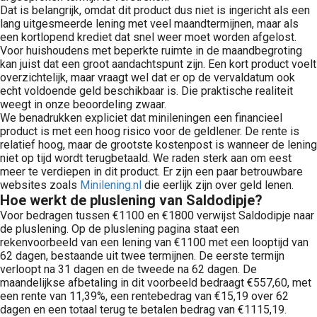
Dat is belangrijk, omdat dit product dus niet is ingericht als een
lang uitgesmeerde lening met veel maandtermijnen, maar als
een kortlopend krediet dat snel weer moet worden afgelost.
Voor huishoudens met beperkte ruimte in de maandbegroting
kan juist dat een groot aandachtspunt zijn. Een kort product voelt
overzichtelijk, maar vraagt wel dat er op de vervaldatum ook
echt voldoende geld beschikbaar is. Die praktische realiteit
weegt in onze beoordeling zwaar.
We benadrukken expliciet dat minileningen een financieel
product is met een hoog risico voor de geldlener. De rente is
relatief hoog, maar de grootste kostenpost is wanneer de lening
niet op tijd wordt terugbetaald. We raden sterk aan om eest
meer te verdiepen in dit product. Er zijn een paar betrouwbare
websites zoals
Minilening.nl
die eerlijk zijn over geld lenen.
Hoe werkt de pluslening van Saldodipje?
Voor bedragen tussen €1100 en €1800 verwijst Saldodipje naar
de pluslening. Op de pluslening pagina staat een
rekenvoorbeeld van een lening van €1100 met een looptijd van
62 dagen, bestaande uit twee termijnen. De eerste termijn
verloopt na 31 dagen en de tweede na 62 dagen. De
maandelijkse afbetaling in dit voorbeeld bedraagt €557,60, met
een rente van 11,39%, een rentebedrag van €15,19 over 62
dagen en een totaal terug te betalen bedrag van €1115,19.