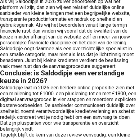
Als wij Saldodipje in 2026 zuiver beoordelen op wat het
platform wil zijn, dan zien wij een relatief duidelijke online
aanbieder van kleine leningen met een begrijpelijke website,
transparante productinformatie en nadruk op snelheid en
gebruiksgemak. Als wij het beoordelen vanuit lange termijn
financiële rust, dan vinden wij vooral dat de kwaliteit van de
keuze minder afhangt van de website zelf en meer van jouw
persoonlijke financiële discipline en het doel van de lening.
Saldodipje oogt daarmee als een overzichtelijke specialist in
een smalle categorie, maar niet als iets dat je lichtzinnig moet
benaderen. Juist bij kleine kredieten verdient de beslissing
vaak meer rust dan de aanvraagprocedure suggereert.
Conclusie: is Saldodipje een verstandige
keuze in 2026?
Saldodipje laat in 2026 een heldere online propositie zien met
een minilening tot €1000, een pluslening tot en met €1800, een
digitaal aanvraagproces in vier stappen en meerdere expliciete
kostenvoorbeelden. De aanbieder communiceert duidelijk over
snelheid, noemt verantwoordelijke kredietverlening en schetst
redelijk concreet wat je nodig hebt om een aanvraag te doen.
Dat zijn pluspunten voor wie transparantie en overzicht
belangrijk vindt.
Tegelijk blijft de kern van deze review eenvoudig: een kleine