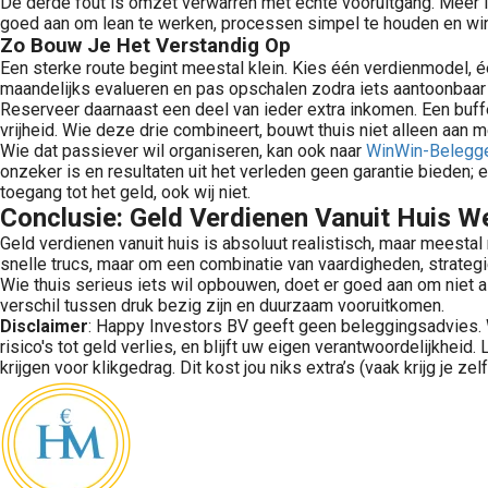
De derde fout is omzet verwarren met echte vooruitgang. Meer i
goed aan om lean te werken, processen simpel te houden en wi
Zo Bouw Je Het Verstandig Op
Een sterke route begint meestal klein. Kies één verdienmodel, 
maandelijks evalueren en pas opschalen zodra iets aantoonbaar 
Reserveer daarnaast een deel van ieder extra inkomen. Een buff
vrijheid. Wie deze drie combineert, bouwt thuis niet alleen aan 
Wie dat passiever wil organiseren, kan ook naar
WinWin-Belegg
onzeker is en resultaten uit het verleden geen garantie bieden; e
toegang tot het geld, ook wij niet.
Conclusie: Geld Verdienen Vanuit Huis W
Geld verdienen vanuit huis is absoluut realistisch, maar meesta
Passief (laten) beleggen zonder gedoe: super simpel, transparant en potentieel hoog rendement. Ontdek de unieke beleggingsdienst als slim alternatief voor vermogensbeheer.
snelle trucs, maar om een combinatie van vaardigheden, strategi
Wie thuis serieus iets wil opbouwen, doet er goed aan om niet all
verschil tussen druk bezig zijn en duurzaam vooruitkomen.
Disclaimer
: Happy Investors BV geeft geen beleggingsadvies. W
risico's tot geld verlies, en blijft uw eigen verantwoordelijkheid.
krijgen voor klikgedrag. Dit kost jou niks extra’s (vaak krijg je zel