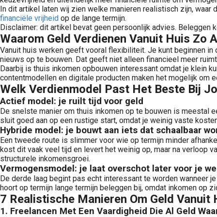
In dit artikel laten wij zien welke manieren realistisch zijn, wa
financiële vrijheid
op de lange termijn.
Disclaimer: dit artikel bevat geen persoonlijk advies. Beleggen ke
Waarom Geld Verdienen Vanuit Huis Zo Aa
Vanuit huis werken geeft vooral flexibiliteit. Je kunt beginnen
nieuws op te bouwen. Dat geeft niet alleen financieel meer ruim
n wij helpen je op de weg naar financiële onafhankelijkheid. Ontdek simpel beleggen >>
Daarbij is thuis inkomen opbouwen interessant omdat je klein kun
contentmodellen en digitale producten maken het mogelijk om eer
Welk Verdienmodel Past Het Beste Bij J
Actief model: je ruilt tijd voor geld
De snelste manier om thuis inkomen op te bouwen is meestal een 
sluit goed aan op een rustige start, omdat je weinig vaste kosten
Hybride model: je bouwt aan iets dat schaalbaar wo
Een tweede route is slimmer voor wie op termijn minder afhankelij
kost dit vaak veel tijd en levert het weinig op, maar na verloop
structurele inkomensgroei.
Vermogensmodel: je laat overschot later voor je w
De derde laag begint pas echt interessant te worden wanneer je
hoort op termijn lange termijn beleggen bij, omdat inkomen op zic
7 Realistische Manieren Om Geld Vanuit 
1. Freelancen Met Een Vaardigheid Die Al Geld Waar