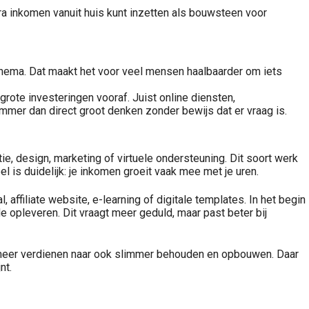
xtra inkomen vanuit huis kunt inzetten als bouwsteen voor
Wie financiële vrijheid wil bereiken, denkt vaak direct aan beleggen. Dat is logisch. Toch ligt daar altijd een fundament onder: inkomen. Zonder inkomen is er niets om te investeren, niets om op te bouwen en..
schema. Dat maakt het voor veel mensen haalbaarder om iets
grote investeringen vooraf. Juist online diensten,
immer dan direct groot denken zonder bewijs dat er vraag is.
e, design, marketing of virtuele ondersteuning. Dit soort werk
el is duidelijk: je inkomen groeit vaak mee met je uren.
affiliate website, e-learning of digitale templates. In het begin
de opleveren. Dit vraagt meer geduld, maar past beter bij
n meer verdienen naar ook slimmer behouden en opbouwen. Daar
nt.