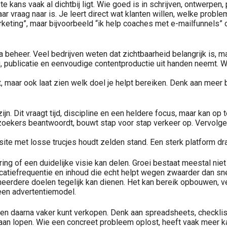
 kans vaak al dichtbij ligt. Wie goed is in schrijven, ontwerpen,
ar vraag naar is. Je leert direct wat klanten willen, welke proble
rketing”, maar bijvoorbeeld “ik help coaches met e-mailfunnels” 
beheer. Veel bedrijven weten dat zichtbaarheid belangrijk is, m
 publicatie en eenvoudige contentproductie uit handen neemt. Wij
t, maar ook laat zien welk doel je helpt bereiken. Denk aan meer
jn. Dit vraagt tijd, discipline en een heldere focus, maar kan op 
oekers beantwoordt, bouwt stap voor stap verkeer op. Vervolgens
ebsite met losse trucjes houdt zelden stand. Een sterk platform d
g of een duidelijke visie kan delen. Groei bestaat meestal niet on
atiefrequentie en inhoud die echt helpt wegen zwaarder dan snell
rdere doelen tegelijk kan dienen. Het kan bereik opbouwen, ver
 een advertentiemodel.
t en daarna vaker kunt verkopen. Denk aan spreadsheets, checkli
enaan lopen. Wie een concreet probleem oplost, heeft vaak meer 