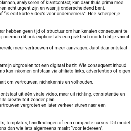
 plannen, analyseren of klantcontact, kan daar thuis prima mee
men echt urgent zijn en waar jij onderscheidend bent.
of “ik edit korte video’s voor ondernemers”. Hoe scherper je
aar hebben geen tijd of structuur om hun kanalen consequent te
 noemen dit ook expliciet als een praktisch model dat je vanuit
 bereik, meer vertrouwen of meer aanvragen. Juist daar ontstaat
termijn uitgroeien tot een digitaal bezit. Wie consequent inhoud
 kan inkomen ontstaan via affiliate links, advertenties of eigen
raait om vertrouwen, nichekennis en volhouden.
tstaat uit één virale video, maar uit richting, consistentie en
e creativiteit zonder plan.
trouwen vergroten en later verkeer sturen naar een
sts, templates, handleidingen of een compacte cursus. Dit model
kans dan wie iets algemeens maakt “voor iedereen”.