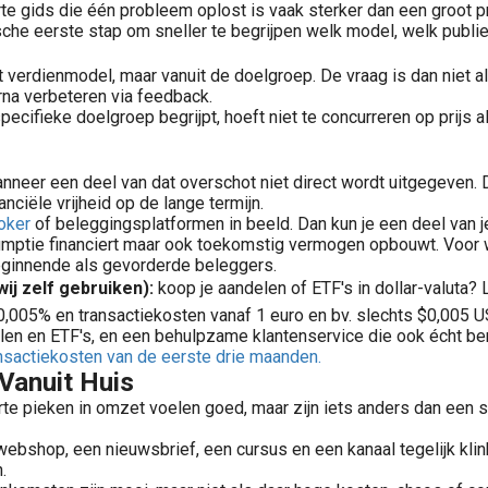
orte gids die één probleem oplost is vaak sterker dan een groot 
he eerste stap om sneller te begrijpen welk model, welk publie
t verdienmodel, maar vanuit de doelgroep. De vraag is dan niet al
rna verbeteren via feedback.
ecifieke doelgroep begrijpt, hoeft niet te concurreren op prijs 
nneer een deel van dat overschot niet direct wordt uitgegeven.
nciële vrijheid op de lange termijn.
oker
of beleggingsplatformen in beeld. Dan kun je een deel van j
sumptie financiert maar ook toekomstig vermogen opbouwt. Voor wi
eginnende als gevorderde beleggers.
ij zelf gebruiken):
koop je aandelen of ETF's in dollar-valuta? 
,005% en transactiekosten vanaf 1 euro en bv. slechts $0,005 U
en en ETF's, en een behulpzame klantenservice die ook écht ber
ransactiekosten van de eerste drie maanden.
Vanuit Huis
rte pieken in omzet voelen goed, maar zijn iets anders dan een s
webshop, een nieuwsbrief, een cursus en een kanaal tegelijk klink
.