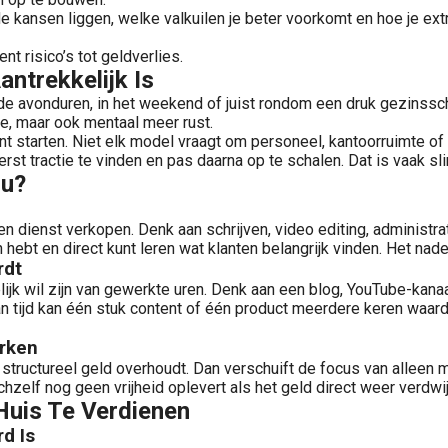
ar de kansen liggen, welke valkuilen je beter voorkomt en hoe je e
nt risico’s tot geldverlies.
ntrekkelijk Is
 in de avonduren, in het weekend of juist rondom een druk gezins
te, maar ook mentaal meer rust.
t starten. Niet elk model vraagt om personeel, kantoorruimte of 
st tractie te vinden en pas daarna op te schalen. Dat is vaak sl
ou?
dienst verkopen. Denk aan schrijven, video editing, administrati
 hebt en direct kunt leren wat klanten belangrijk vinden. Het nade
rdt
k wil zijn van gewerkte uren. Denk aan een blog, YouTube-kanaal, 
 van tijd kan één stuk content of één product meerdere keren waar
erken
 structureel geld overhoudt. Dan verschuift de focus van allee
hzelf nog geen vrijheid oplevert als het geld direct weer verdwij
Huis Te Verdienen
d Is