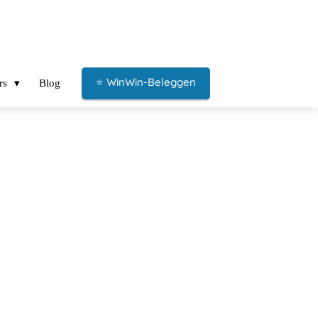
⭐ WinWin-Beleggen
rs
Blog