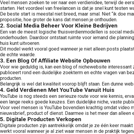
Veel mensen zoeken te ver naar een verdienidee, terwijl de eerste
starten. Het voordeel van freelancen is dat je snel kunt testen wa
De beste start is meestal niet breed, maar smal. Niet “ik doe ma
propositie, hoe groter de kans dat mensen je onthouden.
2. Social Media Beheer Voor Kleine Bedrijven
Een van de meest logische thuisverdienmodellen is social media 
onderhouden. Daardoor ontstaat ruimte voor iemand die planning,
huis kunt uitvoeren.
Dit model werkt vooral goed wanneer je niet alleen posts plaats
de echte waarde.
3. Een Blog Of Affiliate Website Opbouwen
Voor wie geduldig is, kan een blog of nichewebsite interessant zi
publiceert rond een duidelijke zoekterm en echte vragen van bez
producten.
Belangrijk is wel dat kwaliteit voorop blijft staan. Een dunne w
4. Geld Verdienen Met YouTube Vanuit Huis
YouTube is nog steeds een serieuze route voor wie kennis, ervarin
een lange reeks goede keuzes. Een duidelijke niche, vaste public
Voor veel mensen is YouTube bovendien krachtig omdat video mee
nieuwsbrief, product of dienst. Daarmee is het meer dan alleen
5. Digitale Producten Verkopen
Digitale producten zijn aantrekkelijk omdat je ze één keer maak
werkt vooral wanneer je al ziet waar mensen in de praktijk teg