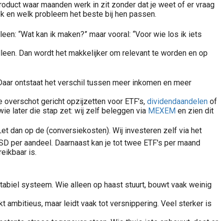
product waar maanden werk in zit zonder dat je weet of er vraag
k en welk probleem het beste bij hen passen.
leen: “Wat kan ik maken?” maar vooral: “Voor wie los ik iets
alleen. Dan wordt het makkelijker om relevant te worden en op
 Daar ontstaat het verschil tussen meer inkomen en meer
e overschot gericht opzijzetten voor ETF’s,
dividendaandelen
of
e later die stap zet: wij zelf beleggen via
MEXEM
en zien dit
Let dan op de (conversiekosten). Wij investeren zelf via het
SD per aandeel. Daarnaast kan je tot twee ETF's per maand
Dividend Beleggen? Bekijk onze analyses van de beste Dividend aandelen. Sterke bedrijven voor stabiel dividendinkomen, dividendgroei, en hoger rendement (met lager risico)
eikbaar is.
tabiel systeem. Wie alleen op haast stuurt, bouwt vaak weinig
t ambitieus, maar leidt vaak tot versnippering. Veel sterker is