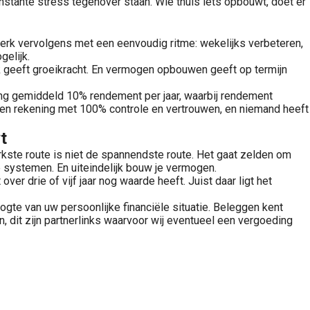
nstante stress tegenover staan. Wie thuis iets opbouwt, doet er
Werk vervolgens met een eenvoudig ritme: wekelijks verbeteren,
gelijk.
k geeft groeikracht. En vermogen opbouwen geeft op termijn
ling gemiddeld 10% rendement per jaar, waarbij rendement
e eigen rekening met 100% controle en vertrouwen, en niemand heeft
t
erkste route is niet de spannendste route. Het gaat zelden om
e systemen. En uiteindelijk bouw je vermogen.
er drie of vijf jaar nog waarde heeft. Juist daar ligt het
gte van uw persoonlijke financiële situatie. Beleggen kent
ten, dit zijn partnerlinks waarvoor wij eventueel een vergoeding