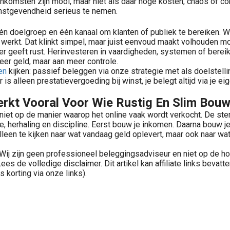
nkomsten zijn mooi, maar niet als daar hoge kosten, chaos of co
nstgevendheid serieus te nemen.
één doelgroep en één kanaal om klanten of publiek te bereiken. 
werkt. Dat klinkt simpel, maar juist eenvoud maakt volhouden mo
er geeft rust. Herinvesteren in vaardigheden, systemen of berei
meer geld, maar aan meer controle.
en
kijken: passief beleggen via onze strategie met als doelstel
r is alleen prestatievergoeding bij winst, je belegt altijd via j
erkt Vooral Voor Wie Rustig En Slim Bouw
l niet op de manier waarop het online vaak wordt verkocht. De st
e, herhaling en discipline. Eerst bouw je inkomen. Daarna bouw j
een te kijken naar wat vandaag geld oplevert, maar ook naar wat ov
ij zijn geen professioneel beleggingsadviseur en niet op de hoo
 Lees de volledige disclaimer. Dit artikel kan affiliate links bevat
fs korting via onze links).