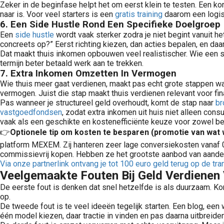
Zeker in de beginfase helpt het om eerst klein te testen. Een k
naar is. Voor veel starters is een
gratis training
daarom een logisc
6. Een Side Hustle Rond Een Specifieke Doelgroep
Een
side hustle
wordt vaak sterker zodra je niet begint vanuit he
concreets op?” Eerst richting kiezen, dan acties bepalen, en daa
Dat maakt thuis inkomen opbouwen veel realistischer. Wie een sp
termijn beter betaald werk aan te trekken.
Gratis training beleggen met complete cursussen (40+ uur): pensioen, gevorderd, duurzaam beleggen, tot aandelen traden, opties en FIRE. Gratis educatie. Nu direct toegang.
7. Extra Inkomen Omzetten In Vermogen
nu is het nog een van de meest populaire ideeën voor wie financieel succesvoller wilt worden. Een side hustle beginnen is geweldig. Niet alleen kan je..
Wie thuis meer gaat verdienen, maakt pas echt grote stappen wa
vermogen. Juist die stap maakt thuis verdienen relevant voor fina
Pas wanneer je structureel geld overhoudt, komt de stap naar
br
vastgoedfondsen
, zodat extra inkomen uit huis niet alleen con
vaak als een geschikte en kostenefficiënte keuze voor zowel b
👉
Optionele tip om kosten te besparen (promotie van wat w
platform MEXEM. Zij hanteren zeer lage conversiekosten vanaf 0
Ontdek de beste beleggingsplatformen van 2026 in Nederland. Vergelijk brokers, vastgoedfondsen en investeringsplatformen voor slim beleggen in ETF\'s, aandelen en vastgoed.
commissievrij kopen. Hebben ze het grootste aanbod van aandel
nt, risico’s en voorwaarden. Creëer passief inkomen in vastgoed en word financieel vrij met onroerend goed.
Via onze partnerlink ontvang je tot 100 euro geld terug op de t
Veelgemaakte Fouten Bij Geld Verdienen 
De eerste fout is denken dat snel hetzelfde is als duurzaam. Ko
op.
De tweede fout is te veel ideeën tegelijk starten. Een blog, een 
één model kiezen, daar tractie in vinden en pas daarna uitbreiden