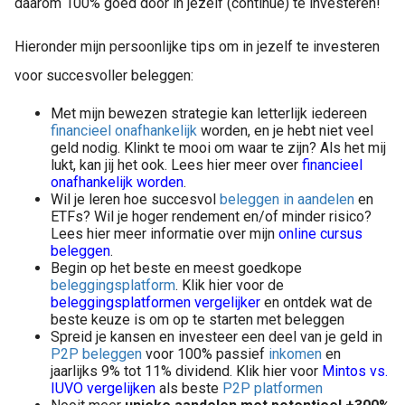
daarom 100% goed door in jezelf (continue) te investeren!
Hieronder mijn persoonlijke tips om in jezelf te investeren
voor succesvoller beleggen:
Met mijn bewezen strategie kan letterlijk iedereen
financieel onafhankelijk
worden, en je hebt niet veel
geld nodig. Klinkt te mooi om waar te zijn? Als het mij
lukt, kan jij het ook. Lees hier meer over
financieel
onafhankelijk worden
.
Wil je leren hoe succesvol
beleggen in aandelen
en
ETFs? Wil je hoger rendement en/of minder risico?
Lees hier meer informatie over mijn
online cursus
beleggen
.
Begin op het beste en meest goedkope
beleggingsplatform
. Klik hier voor de
beleggingsplatformen vergelijker
en ontdek wat de
beste keuze is om op te starten met beleggen
Spreid je kansen en investeer een deel van je geld in
P2P beleggen
voor 100% passief
inkomen
en
jaarlijks 9% tot 11% dividend. Klik hier voor
Mintos vs.
IUVO vergelijken
als beste
P2P platformen