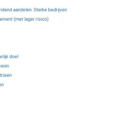
idend aandelen. Sterke bedrijven
ement (met lager risico)
lijk doel
mieën
trieën
en