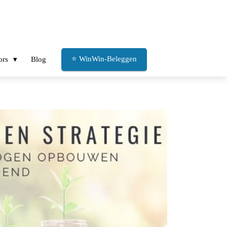
⭐ WinWin-Beleggen
ors
Blog