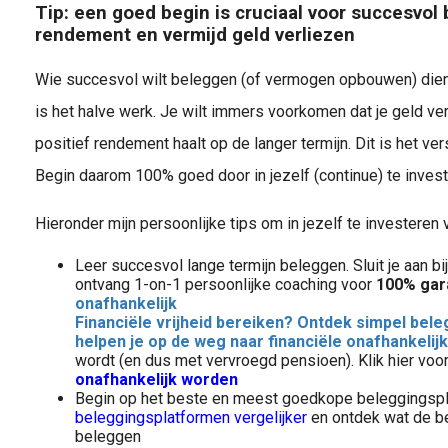
Tip: een goed begin is cruciaal voor succesvo
rendement en vermijd geld verliezen
Wie succesvol wilt beleggen (of vermogen opbouwen) dien
is het halve werk. Je wilt immers voorkomen dat je geld verli
positief rendement haalt op de langer termijn. Dit is het ver
Begin daarom 100% goed door in jezelf (continue) te inves
Hieronder mijn persoonlijke tips om in jezelf te investeren
Leer succesvol lange termijn beleggen. Sluit je aan bi
ontvang 1-on-1 persoonlijke coaching voor
100% gara
onafhankelijk
Financiële vrijheid bereiken? Ontdek simpel bel
helpen je op de weg naar financiële onafhankelij
wordt (en dus met vervroegd pensioen). Klik hier voo
onafhankelijk worden
Begin op het beste en meest goedkope beleggingsplat
beleggingsplatformen vergelijker
en ontdek wat de be
beleggen